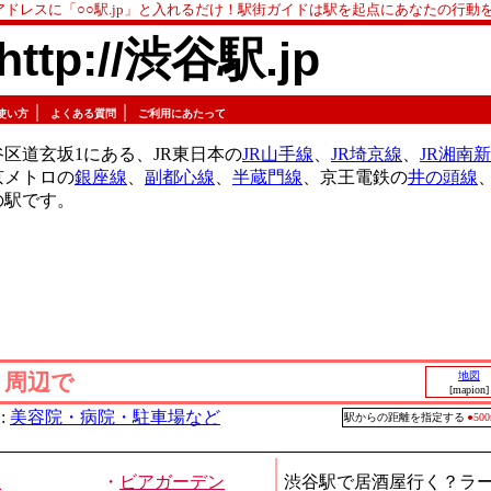
アドレスに「○○駅.jp」と入れるだけ！駅街ガイドは駅を起点にあなたの行動
http://渋谷駅.jp
｜
｜
使い方
よくある質問
ご利用にあたって
区道玄坂1にある、JR東日本の
JR山手線
、
JR埼京線
、
JR湘南
京メトロの
銀座線
、
副都心線
、
半蔵門線
、京王電鉄の
井の頭線
の駅です。
」周辺で
地図
[mapion]
:
美容院・病院・駐車場など
駅からの距離を指定する
●5
屋
・
ビアガーデン
渋谷駅で居酒屋行く？ラ