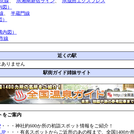
埼京線
、
JR湘南新宿ライン
、
JR成田エクスプレス
内図）
線
、
半蔵門線
図）
構内図）
市線
近くの駅
はありません
駅街ガイド姉妹サイト
トをご案内
P
・・・神社約600か所の初詣スポット情報をご紹介！
JP
・・・有名スポットからご近所のあの桜まで、全国1400か