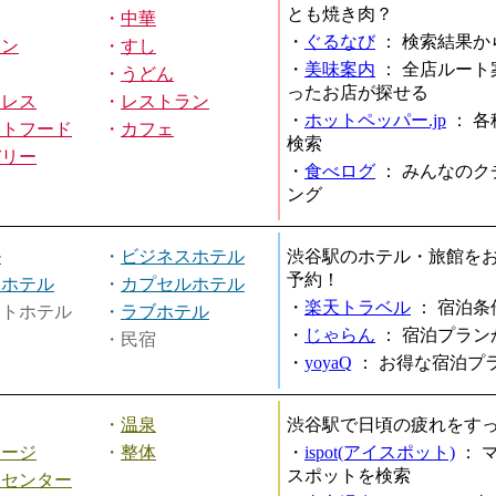
とも焼き肉？
・
中華
・
ぐるなび
：
検索結果か
メン
・
すし
・
美味案内
：
全店ルート
・
うどん
ったお店が探せる
ミレス
・
レストラン
・
ホットペッパー.jp
：
各
ストフード
・
カフェ
検索
バリー
・
食べログ
：
みんなのク
ング
ル
・
ビジネスホテル
渋谷駅のホテル・旅館を
予約！
ィホテル
・
カプセルホテル
・
楽天トラベル
：
宿泊条
ートホテル
・
ラブホテル
・
じゃらん
：
宿泊プラン
・民宿
・
yoyaQ
：
お得な宿泊プ
・
温泉
渋谷駅で日頃の疲れをす
サージ
・
整体
・
ispot(アイスポット)
：
スポットを検索
スセンター