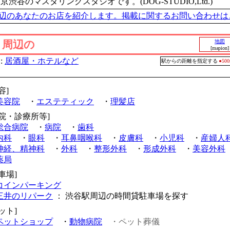
東京渋谷のマスタリングスタジオです。(DOG-STUDIO,Ltd.)
辺のあなたのお店を紹介します。掲載に関するお問い合わせは
」周辺の
地図
[mapion]
:
居酒屋・ホテルなど
駅からの距離を指定する
●5
容]
美容院
・
エステティック
・
理髪店
病院・診療所等]
総合病院
・
病院
・
歯科
内科
・
眼科
・
耳鼻咽喉科
・
皮膚科
・
小児科
・
産婦人
神経、精神科
・
外科
・
整形外科
・
形成外科
・
美容外科
薬局
車場]
コインパーキング
三井のリパーク
： 渋谷駅周辺の時間貸駐車場を探す
ット]
ペットショップ
・
動物病院
・ペット葬儀