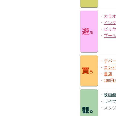
・
カラ
・
イン
・
ビリ
・
プー
・
デパ
・
コン
・
書店
・
100
・
映画
・
ライ
・スタ