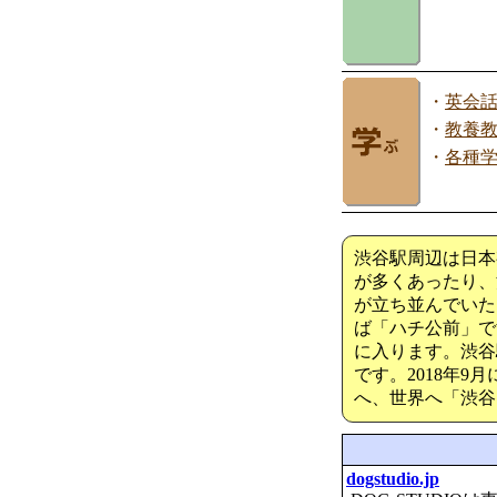
・
英会
・
教養
・
各種
渋谷駅周辺は日本
が多くあったり、
が立ち並んでいた
ば「ハチ公前」で
に入ります。渋谷
です。2018年
へ、世界へ「渋谷
dogstudio.jp