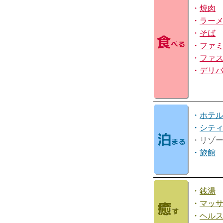
・
焼肉
・
ラー
・
そば
・
ファ
・
ファ
・
デリ
・
ホテ
・
シテ
・リゾ
・
旅館
・
銭湯
・
マッ
・
ヘル