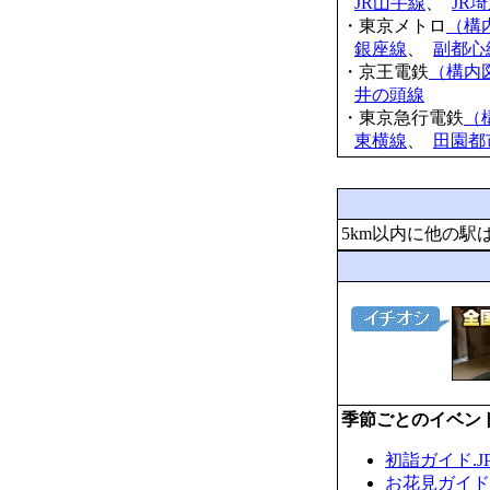
JR山手線
、
JR
・東京メトロ
（構
銀座線
、
副都心
・京王電鉄
（構内
井の頭線
・東京急行電鉄
（
東横線
、
田園都
5km以内に他の駅
季節ごとのイベン
初詣ガイド.J
お花見ガイド.