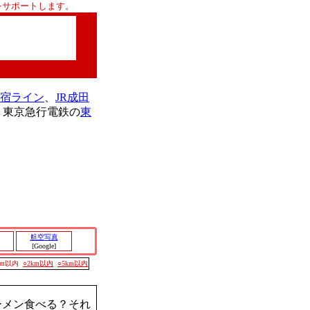
をサポートします。
新宿ライン
、
JR成田
、東京急行電鉄の
東
航空写真
[Google]
00m以内
○2km以内
○5km以内
ーメン食べる？それ