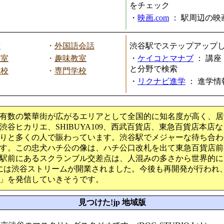
をチェック
・
映画.com
：
駅周辺の映
話
・
外国語会話
渋谷駅でステップアップ
教室
・
趣味教室
・
ケイコとマナブ
：
講座
と分野で検索
学校
・
専門学校
・
リクナビ進学
：
進学情
有数の繁華街が広がるエリアとして全国的に知名度が高く、居
渋谷ヒカリエ、SHIBUYA109、西武百貨店、東急百貨店本店
りと多くの人で賑わっています。渋谷駅でメジャーな待ち合わ
す。この忠犬ハチ公の像は、ハチ公口改札を出て東急百貨店前
駅前にあるスクランブル交差点は、人混みの多さから世界的に
9月には渋谷ストリームが開業されました。今後も再開発が行われ
」を発信していきそうです。
見つけた!jp 地域版