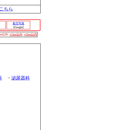
こちら
航空写真
[Google]
00m以内
○2km以内
○5km以内
科
・
泌尿器科