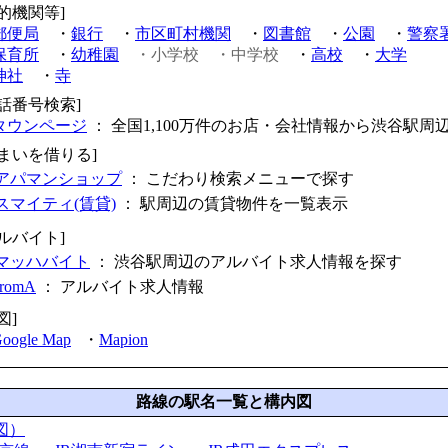
公的機関等]
郵便局
・
銀行
・
市区町村機関
・
図書館
・
公園
・
警察
保育所
・
幼稚園
・小学校
・中学校
・
高校
・
大学
神社
・
寺
電話番号検索]
タウンページ
： 全国1,100万件のお店・会社情報から渋谷駅周
住まいを借りる]
アパマンショップ
： こだわり検索メニューで探す
スマイティ(賃貸)
： 駅周辺の賃貸物件を一覧表示
アルバイト]
マッハバイト
： 渋谷駅周辺のアルバイト求人情報を探す
fromA
：
アルバイト求人情報
図]
oogle Map
・
Mapion
路線の駅名一覧と構内図
図）