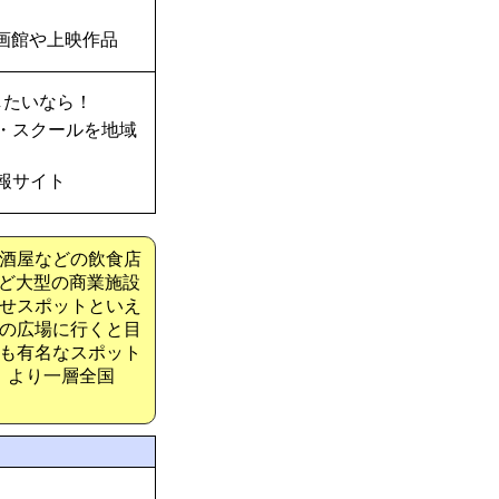
画館や上映作品
したいなら！
・スクールを地域
報サイト
酒屋などの飲食店
など大型の商業施設
せスポットといえ
の広場に行くと目
も有名なスポット
、より一層全国