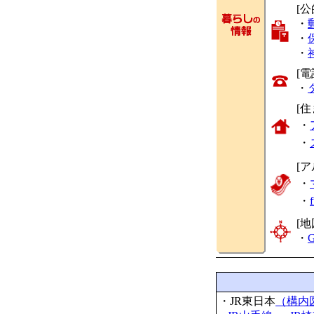
[
・
・
・
[
・
[
・
・
[
・
・
[地
・
G
・JR東日本
（構内