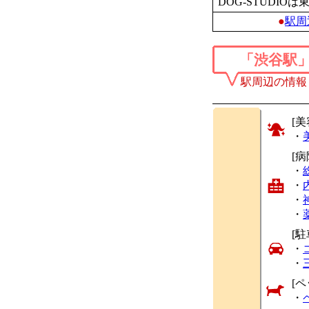
DOG-STUDIOは
●
駅周
「渋谷駅
駅周辺の情報
[美
・
[
・
・
・
・
[駐
・
・
[ペ
・