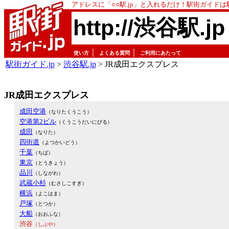
アドレスに「○○駅.jp」と入れるだけ！駅街ガイド
http://渋谷駅.jp
｜
｜
使い方
よくある質問
ご利用にあたって
駅街ガイド.jp
>
渋谷駅.jp
> JR成田エクスプレス
JR成田エクスプレス
成田空港
（なりたくうこう）
空港第2ビル
（くうこうだいにびる）
成田
（なりた）
四街道
（よつかいどう）
千葉
（ちば）
東京
（とうきょう）
品川
（しながわ）
武蔵小杉
（むさしこすぎ）
横浜
（よこはま）
戸塚
（とつか）
大船
（おおふな）
渋谷
（しぶや）