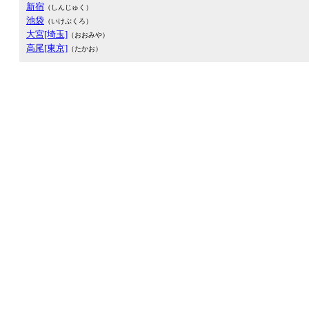
新宿
（しんじゅく）
池袋
（いけぶくろ）
大宮[埼玉]
（おおみや）
高尾[東京]
（たかお）